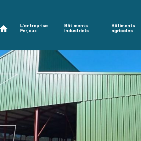
L’entreprise
Bâtiments
Bâtiments
Ferjoux
industriels
agricoles