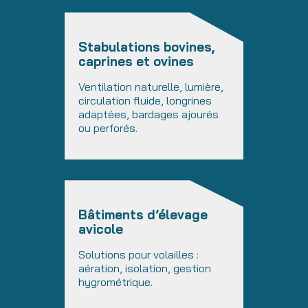
Stabulations bovines,
caprines et ovines
Ventilation naturelle, lumière,
circulation fluide, longrines
adaptées, bardages ajourés
ou perforés.
Bâtiments d’élevage
avicole
Solutions pour volailles :
aération, isolation, gestion
hygrométrique.