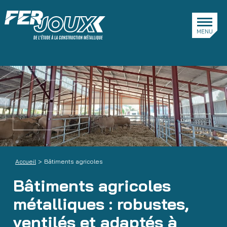
Aller au menu
Ferjoux
MENU
Accueil
>
Bâtiments agricoles
Bâtiments agricoles
métalliques : robustes,
ventilés et adaptés à